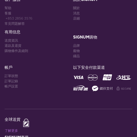
幫助
關於
客服
消息
+853 2856 3576
店鋪
常見問題解答
有用信息
SIGNUM購物
送貨資訊
退款及退貨
品牌
購物條件及細則
龐物
綴品
帳戶
以下安全付款渠道
訂單狀態
訂單記錄
帳戶設置
全球送貨
了解更多