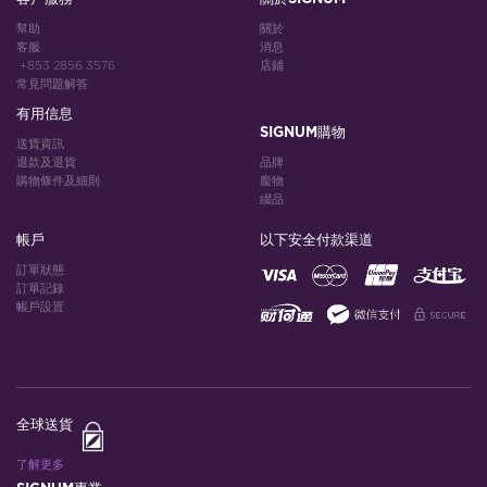
幫助
關於
客服
消息
+853 2856 3576
店鋪
常見問題解答
有用信息
SIGNUM購物
送貨資訊
退款及退貨
品牌
購物條件及細則
龐物
綴品
帳戶
以下安全付款渠道
訂單狀態
訂單記錄
帳戶設置
全球送貨
了解更多