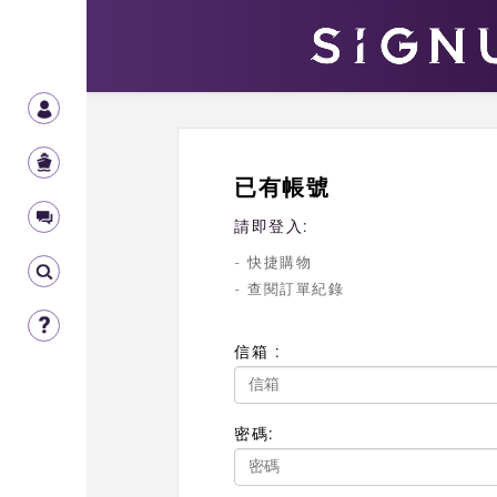
已有帳號
請即登入:
- 快捷購物
- 查閱訂單紀錄
信箱 :
密碼: