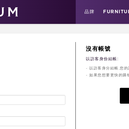
關於
消息
店鋪
品牌
FURNITU
沒有帳號
以訪客身份結帳:
- 以訪客身分結帳,
- 如果您想要更快的購