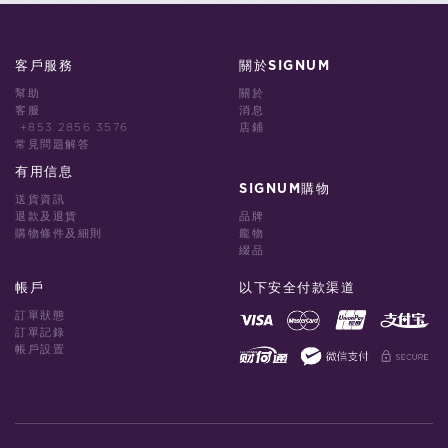
客戶服務
關於SIGNUM
幫助
關於
客服
消息
+853 2856 3576
店鋪
常見問題解答
有用信息
SIGNUM購物
送貨資訊
退款及退貨
品牌
購物條件及細則
龐物
綴品
帳戶
以下安全付款渠道
訂單狀態
訂單記錄
帳戶設置