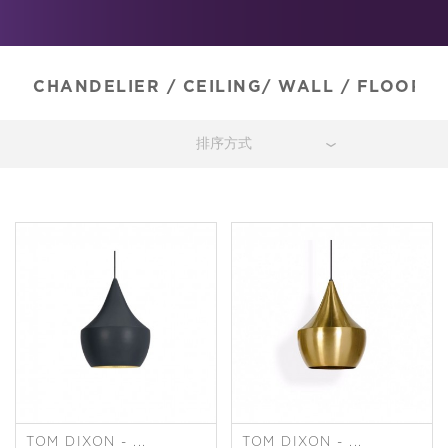
CHANDELIER
/
CEILING/ WALL
/
FLOOR
/
TOM DIXON - ...
TOM DIXON - ...