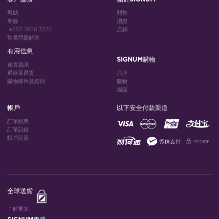
幫助
關於
客服
消息
+853 2856 3576
店鋪
常見問題解答
有用信息
SIGNUM購物
送貨資訊
退款及退貨
品牌
購物條件及細則
龐物
綴品
帳戶
以下安全付款渠道
訂單狀態
訂單記錄
帳戶設置
全球送貨
了解更多