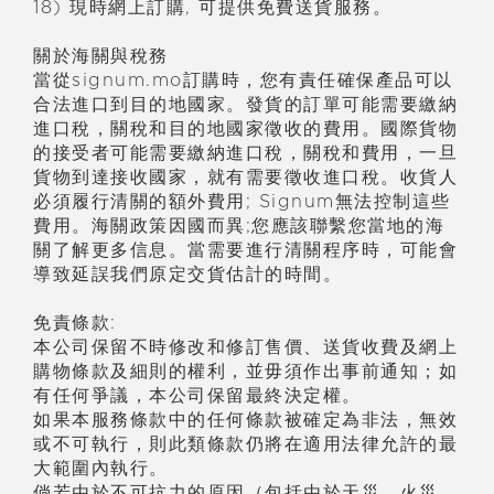
18) 現時網上訂購, 可提供免費送貨服務。
關於海關與稅務
當從signum.mo訂購時，您有責任確保產品可以
合法進口到目的地國家。發貨的訂單可能需要繳納
進口稅，關稅和目的地國家徵收的費用。國際貨物
的接受者可能需要繳納進口稅，關稅和費用，一旦
貨物到達接收國家，就有需要徵收進口稅。收貨人
必須履行清關的額外費用; Signum無法控制這些
費用。海關政策因國而異;您應該聯繫您當地的海
關了解更多信息。當需要進行清關程序時，可能會
導致延誤我們原定交貨估計的時間。
免責條款:
本公司保留不時修改和修訂售價、送貨收費及網上
購物條款及細則的權利，並毋須作出事前通知；如
有任何爭議，本公司保留最終決定權。
如果本服務條款中的任何條款被確定為非法，無效
或不可執行，則此類條款仍將在適用法律允許的最
大範圍
內
執行。
倘若由於不可抗力的原因（包括由於天災，火災，