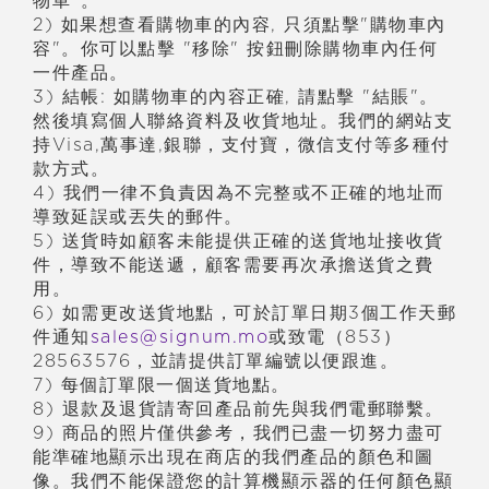
物車"。
2) 如果想
查
看購物車的
內
容, 只須點擊"購物車
內
容"。你可以點擊 "移除" 按鈕刪除購物車
內
任何
一件
產
品。
3) 結帳: 如購物車的
內
容正確, 請點擊 "結賬"。
然後填寫個人聯絡資料及收貨地址。我們的網站支
持Visa,
萬事達
,
銀聯，支付寶，微信支付等多種付
款方式。
4) 我們一律不負責因為不完整或不正確的地址而
導致延誤或丟失的郵件。
5) 送貨時如顧客未能提供正確的送貨地址接收貨
件，導致不能送遞，顧客需要再次承擔送貨之費
用。
6) 如需更改送貨地點，可於訂單日期3個工作天郵
件通知
sales@signum.mo
或致電（853）
28563576，並請提供訂單編號以便跟進。
7) 每個訂單限一個送貨地點。
8) 退款及退貨請寄回
產
品前先與我們電郵聯繫。
9) 商品的照片僅供參考，我們已盡一切努力盡可
能準確地顯示出現在商店的我們
產
品的顏色和圖
像。我們不能保證您的計算機顯示器的任何顏色顯