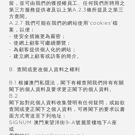
留，並可由我們的獲授權員工、任何我們所聘用之
第三方服務提供者及以上第A.2.3條所提及之第三
方查閱。
A.2.7 我們可能在我們的網站使用'cookies'檔
案，以便：
- 使安全措施更為嚴密；
- 使網上顧客可繼續瀏覽；
- 為顧客提供個人化的網站；
- 建立網上顧客或訪客的簡介。
B. 查閱或更改個人資料之權利
B.1 根據澳門私隱法，閣下有權查閱我們持有有關
閣下的個人資料及要求更正閣下的個人資料。
B.2
閣下如對此個人資料收集聲明有任何疑問，或如欲
查閱或更正閣下之個人資料，可將閣下的要求以書
面方式寄送至下列地址：
SIGNUM 澳門東望洋街9-A號麗景樓地下A座
或