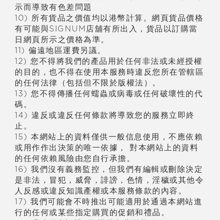
示而導致有色差問題
10) 所有貨品之價
值
均以港幣計算。網頁貨品價格
有可能與SIGNUM店舖有所出入，貨品以訂購當
日網頁所示之價格為準。
11) 偏遠地區運費另議。
12) 您不得將我們的
產
品用於任何非法或未經授權
的目的，也不得在使用本服務時違反您所在管轄區
的任何法律（包括但不限於版權法）。
13) 您不得傳播任何蠕蟲或病毒或任何破壞性的代
碼。
14) 違反或違反任何條款將導致您的服務立即終
止。
15) 本網站上的資料僅供一般信息使用，不應依賴
或用作作出決策的唯一依據， 對本網站上的資料
的任何依賴風險由您自行承擔。
16) 我們沒有義務監控，但我們有編輯或刪除決定
是非法，冒犯，威脅，誹謗，色情，淫穢或其他令
人反感或違反知識
產
權或本服務條款的
內
容。
17) 我們可能會不時推出可能適用於通過本網站進
行的任何或某些指定購買的促銷和禮品。