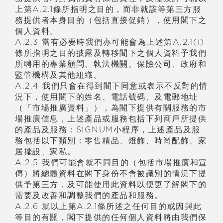
上第A.2.1條所指明之目的，而非就該等第三方服
務提供者本身目的（包括直接促銷），使用閣下之
個人資料。
A.2.3 當有必要時我們亦可能會為上述第A.2.1(i)
條所指明之目的披露及轉移閣下之個人資料予我們
所聘用的專業顧問、執法機關、保險公司、政府和
監管機構及其他組織。
A.2.4 我們只會在得到閣下同意或表示不反對的情
況下，使用閣下的姓名、電話號碼、及電郵地址
（「市場推廣資料」），為閣下提供有關服務的市
場推廣信息，上述產品或服務包括下列商戶所提供
的產品及服務：SIGNUM小程序，上述產品及服
務包括以下類別：零售精品、燈飾、時尚配飾、家
居擺設、家私。
A.2.5 我們可能會就不同目的（包括市場推廣和宣
傳）將總體資料在閣下身份不會被識別的情況下提
供予第三方，及可能使用此資料以便更了解閣下的
需要及改善和調整我們的產品和服務。
A.2.6 就以上第A.2.1條所述之任何目的或因與此
等目的有關，閣下提供的任何個人資料將由我們保