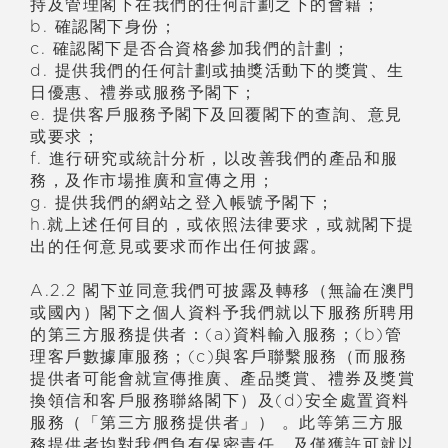
持及管理閣下在我們的任何計劃之下的會籍；
b. 確認閣下身份；
c. 確認閣下是否合資格參加我們的計劃；
d. 提供我們的任何計劃或抽獎活動下的獎賞、生
日優惠、禮券或服務予閣下；
e. 提供客戶服務予閣下及回覆閣下的查詢、意見
或要求；
f. 進行研究或統計分析，以改善我們的產品和服
務，及作市場推廣和宣傳之用；
g. 提供我們的網站之登入帳號予閣下；
h.就上述任何目的，或依照法律要求，或就閣下提
出的任何意見或要求而作出任何披露。
A.2.2 閣下並同意我們可披露及轉移（無論在澳門
或國內）閣下之個人資料予我們就以下服務所聘用
的第三方服務提供者：(a)資料輸入服務；(b)管
理客戶數據庫服務；(c)與客戶聯繫服務（而服務
提供者可能會就宣傳推廣、產品獎賞、禮券及獎賞
換領信和客戶服務聯絡閣下）及(d)安全處置資料
服務（「第三方服務提供者」） 。此等第三方服
務提供者均對我們負有保密責任，及僅獲許可就以