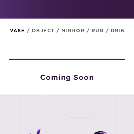
VASE
/
OBJECT
/
MIRROR
/
RUG
/
DRINK
Coming Soon