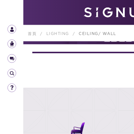
首頁
/
LIGHTING
/
CEILING/ WALL
LIGHTI