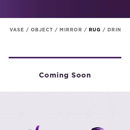
VASE
/
OBJECT
/
MIRROR
/
RUG
/
DRINK
Coming Soon