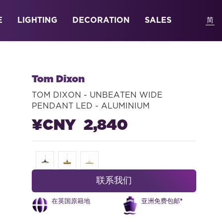
E
LIGHTING
DECORATION
SALES
Tom Dixon
TOM DIXON - UNBEATEN WIDE
PENDANT LED - ALUMINIUM
¥CNY 2,840
联系我们
在英国原籍地
亚洲免费包邮*