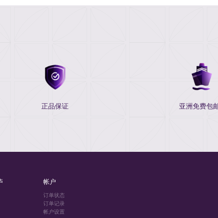
正品保证
亚洲免费包邮
庐
帐户
订单状态
订单记录
帐户设置