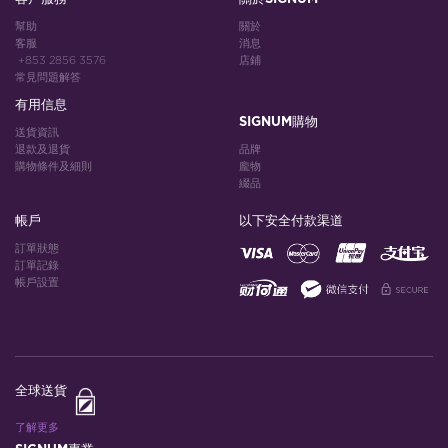
幫助
關於
客服
消息
+853 2856 3576
店鋪
常見問題解答
有用信息
SIGNUM購物
送貨資訊
退款及退貨
品牌
購物條件及細則
龐物
綴品
帳戶
以下安全付款渠道
訂單狀態
訂單記錄
帳戶設置
全球送貨
了解更多