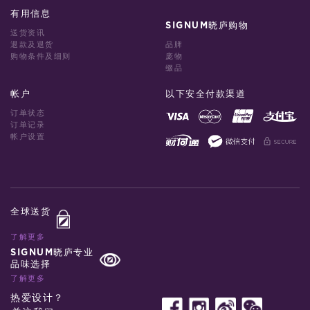
有用信息
SIGNUM晓庐购物
送货资讯
退款及退货
品牌
购物条件及细则
庞物
缀品
帐户
以下安全付款渠道
订单状态
订单记录
帐户设置
全球送货
了解更多
SIGNUM晓庐专业
品味选择
了解更多
热爱设计？