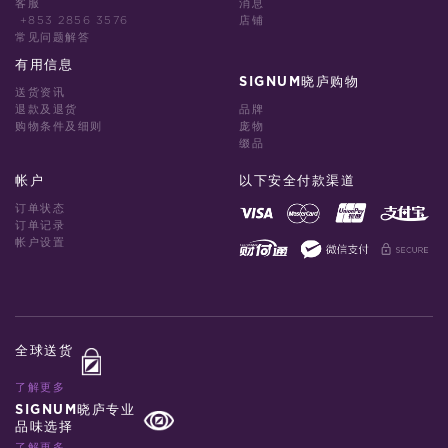
客服
消息
+853 2856 3576
店铺
常见问题解答
有用信息
SIGNUM晓庐购物
送货资讯
退款及退货
品牌
购物条件及细则
庞物
缀品
帐户
以下安全付款渠道
订单状态
订单记录
帐户设置
全球送货
了解更多
SIGNUM晓庐专业
品味选择
了解更多