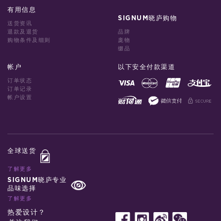
有用信息
SIGNUM晓庐购物
送货资讯
退款及退货
品牌
购物条件及细则
庞物
缀品
帐户
以下安全付款渠道
订单状态
订单记录
帐户设置
全球送货
了解更多
SIGNUM晓庐专业
品味选择
了解更多
热爱设计？