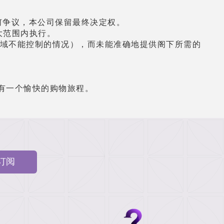
何争
议
，本公司保留最
终
决定
权
。
大范
围
内
执
行。
域不能控制的情况），而未能准确地提供
阁
下所需的
有一个愉快的
购
物旅程。
订阅