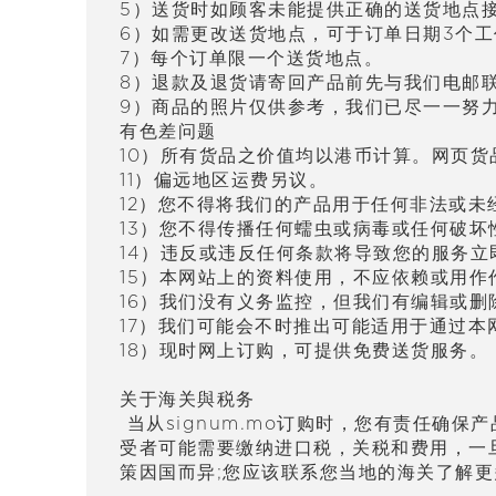
5）送
货时
如
顾
客未能提供正确的送
货
地点
6）如需更改送
货
地点，可于
订单
日期3个工
7）每个
订单
限一个送
货
地点。
8）退款及退
货请
寄回
产
品前先与我
们电邮
9）商品的照片
仅
供参考，我
们
已尽一一努
有色差
问题
10）所有
货
品之价
值
均以港
币计
算。网
页货
11）偏
远
地区运
费
另
议
。
12）您不得将我
们
的
产
品用于任何非法或未
13）您不得
传
播任何蠕虫或病毒或任何破坏
14）
违
反或
违
反任何条款将
导
致您的服
务
立
15）本网站上的
资
料使用，不
应
依
赖
或用作
16）我
们
没有
义务监
控，但我
们
有
编辑
或
删
17）我
们
可能会不
时
推出可能适用于通
过
本
18）
现时
网上
订购
，可提供免
费
送
货
服
务
。
关于海关與税务
当从signum.mo订购时，您有责任确
受者可能需要缴纳进口税，关税和费用，一旦
策因国而异;您应该联系您当地的海关了解