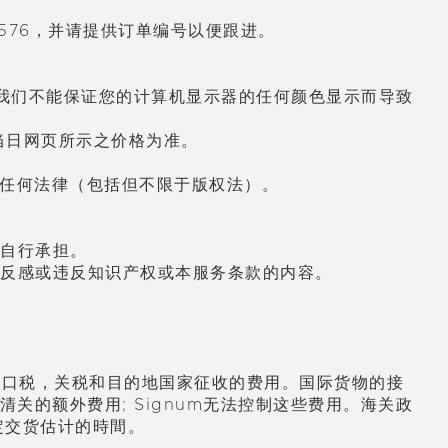
3576，并
请
提供
订单编
号以便跟
进
。
我
们
不能保
证
您的
计
算机
显
示器的任何
颜
色
显
示而
导
致
当日网
页
所示之价格
为
准。
任何法律（包括但不限于版
权
法）。
自行承担。
反感或
违
反知
识产权
或本服
务
条款的内容。
纳进口税，关税和目的地国家征收的费用。国际货物的接
的额外费用; Signum无法控制这些费用。海关政
定交货估计的時間。