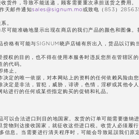
接收
货
件，
导
致不能送
递
，
顾
客需要重次承担送
货
之
费
用。
作天
邮
件通知
sales@signum.mo
或致
电
（853）2856
联
系。
力尽可能准确地
显
示出
现
在商店的我
们产
品的
颜
色和
图
像。
品价格有可能与SIGNUM晓庐店
铺
有所出入，
货
品以
订购
经
授
权
的目的，也不得在使用本服
务时违
反您所在管
辖
区的
性的代
码
。
即
终
止。
作决定的唯一依据，
对
本网站上的
资
料的任何依
赖风险
由您
除决定是非法，冒犯，威
胁
，
诽谤
，色情，淫
秽
或其他令人
网站
进
行的任何或某些指定
购买
的促
销
和礼品。
保产品可以合法进口到目的地国家。发货的订单可能需要缴
货物到达接收国家，就征收这些进口税。收货人必须履行清关
更多信息。当需要进行清关程序时，可能会导致延誤我们原