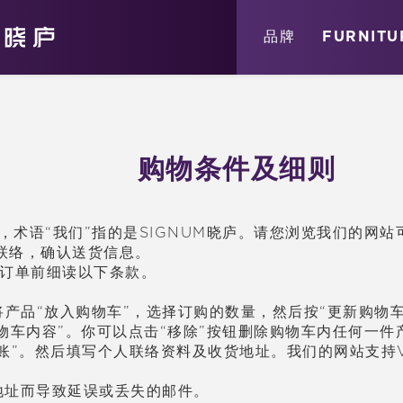
关于
消息
店铺
品牌
FURNITU
购物条件及细则
，
术语
“我
们
”指的是SIGNUM晓庐。
请
您
浏览
我
们
的网站
联络
，确
认
送
货
信息。
订单
前
细读
以下条款。
将
产
品“放入
购
物
车
”，
选择订购
的数量，然后按“更新
购
物
物
车
内容”。你可以点
击
“移除”按
钮删
除
购
物
车
内任何一件
账
”。然后填写个人
联络资
料及收
货
地址。我
们
的网站支持V
地址而
导
致延
误
或
丢
失的
邮
件。