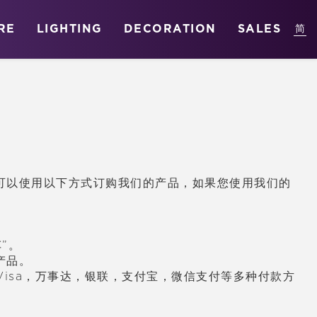
RE
LIGHTING
DECORATION
SALES
可以使用以下方式
订购
我
们
的
产
品，如果您使用我
们
的
车
”。
产
品。
isa，万事达，
银联
，支付宝，微信支付等多种付款方