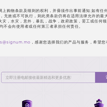
网上
购
物条款及
细则
的
权
利，并毋
须
作出事前通知;如有任
，无效或不可
执
行，
则
此
类
条款仍将在适用法律允
许
的最
火灾，水灾，意外，暴乱，
战
争，政府政策，
罢
工或任何
领
但均不会向使用者或任何第三者承担任何
责
任。
es@signum.mo
，
感
谢
您
选择
我
们
的
产
品与服
务
，希望您