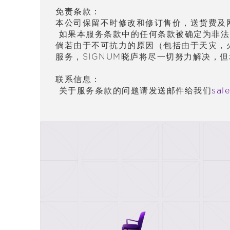
免
责
条款：
本公司保留不
时
修改和修
订
售价，送
货费
及
如果本服
务
条款中的任何条款被确定
为
非法
倘若由于不可抗力的原因（包括由于天灾，
服
务
，SIGNUM晓庐将尽一切努力解决，
联
系信息：
关于服
务
条款的
问题请发
送
邮
件
给
我
们
sal