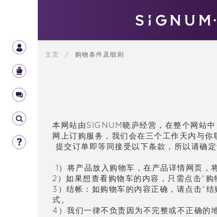
主页
/
购物条件及细则
本网站由SIGNUM晓庐
经营
，在整个网站中
网上
订购
服
务
，我
们
会在三个工作天内与你
提交
订单
即等同接受以下条款，所以
请
确定
1）将
产
品放入
购
物
车
，在
产
品
详
情网
页
，
2）如果想
查
看
购
物
车
的内容，只需点
击
“
购
3）
结帐
：如
购
物
车
的内容正确，
请
点
击
“
结
式。
4）我
们
一律不
负责
因
为
不完整或不正确的