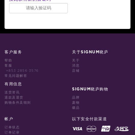
客户服务
关于SIGNUM晓庐
帮助
关于
客服
消息
+853 2856 3576
店铺
常见问题解答
有用信息
SIGNUM晓庐购物
送货资讯
退款及退货
品牌
购物条件及细则
庞物
缀品
帐户
以下安全付款渠道
订单状态
订单记录