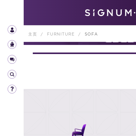
主页
/
FURNITURE
/
SOFA
FURNIT