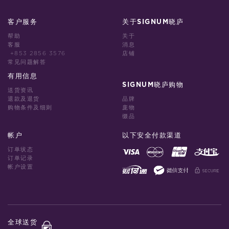
客户服务
关于SIGNUM晓庐
帮助
关于
客服
消息
+853 2856 3576
店铺
常见问题解答
有用信息
SIGNUM晓庐购物
送货资讯
退款及退货
品牌
购物条件及细则
庞物
缀品
帐户
以下安全付款渠道
订单状态
订单记录
帐户设置
全球送货