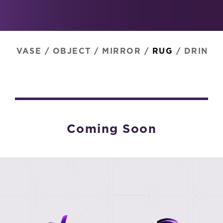
VASE
/
OBJECT
/
MIRROR
/
RUG
/
DRINK
Coming Soon