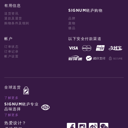
有用信息
SIGNUM晓庐购物
送货资讯
退款及退货
品牌
购物条件及细则
庞物
缀品
帐户
以下安全付款渠道
订单状态
订单记录
帐户设置
全球送货
了解更多
SIGNUM晓庐专业
品味选择
了解更多
热爱设计？