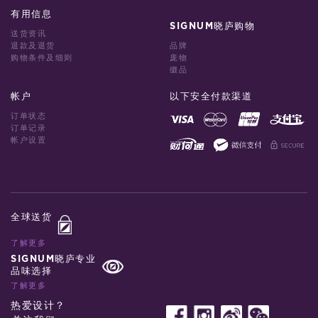
有用信息
SIGNUM晓庐购物
送货资讯
退款及退货
品牌
购物条件及细则
庞物
缀品
帐户
以下安全付款渠道
订单状态
订单记录
帐户设置
全球送货
了解更多
SIGNUM晓庐专业
品味选择
了解更多
热爱设计？