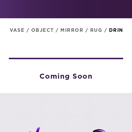
VASE
/
OBJECT
/
MIRROR
/
RUG
/
DRINK
Coming Soon