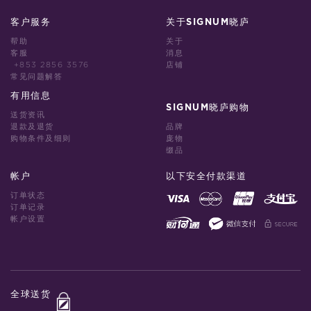
客户服务
关于SIGNUM晓庐
帮助
关于
客服
消息
+853 2856 3576
店铺
常见问题解答
有用信息
SIGNUM晓庐购物
送货资讯
退款及退货
品牌
购物条件及细则
庞物
缀品
帐户
以下安全付款渠道
订单状态
订单记录
帐户设置
全球送货