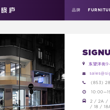
关于
消息
店铺
品牌
FURNITU
SIG
东望洋街9
sales@s
(853) 28
10:00—1
2 / 2A / 
/ 18 / 1