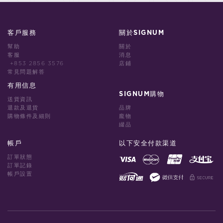
客戶服務
關於SIGNUM
幫助
關於
客服
消息
+853 2856 3576
店鋪
常見問題解答
有用信息
SIGNUM購物
送貨資訊
退款及退貨
品牌
購物條件及細則
龐物
綴品
帳戶
以下安全付款渠道
訂單狀態
訂單記錄
帳戶設置