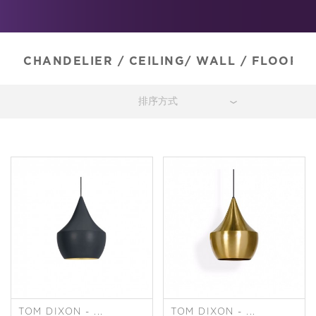
CHANDELIER
/
CEILING/ WALL
/
FLOOR
/
TOM DIXON - ...
TOM DIXON - ...