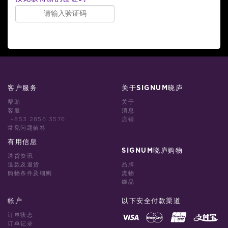
客户服务
关于SIGNUM晓庐
帮助
关于
客服
消息
+853 2856 3576
店铺
常见问题解答
有用信息
SIGNUM晓庐购物
送货资讯
退款及退货
品牌
购物条件及细则
庞物
缀品
帐户
以下安全付款渠道
订单状态
订单记录