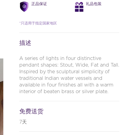
正品保证
礼品包装
*只适用于指定国家地区
描述
A series of lights in four distinctive
pendant shapes: Stout, Wide, Fat and Tall.
Inspired by the sculptural simplicity of
traditional Indian water vessels and
available in four finishes all with a warm
interior of beaten brass or silver plate.
免费送货
7天