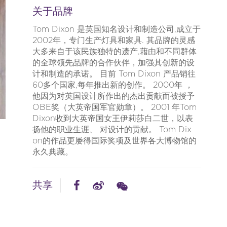
关于品牌
Tom Dix​​on 是英国知名设计和制造公司,成立于
2002年，专门生产灯具和家具. 其品牌的灵感
大多来自于该民族独特的遗产,藉由和不同群体
的全球领先品牌的合作伙伴，加强其创新的设
计和制造的承诺。 目前 Tom Dix​​on 产品销往
60多个国家,每年推出新的创作。 2000年 ，
他因为对英国设计所作出的杰出贡献而被授予
OBE奖（大英帝国军官勋章）。 2001 年Tom
Dix​​on收到大英帝国女王伊莉莎白二世，以表
扬他的职业生涯、 对设计的贡献。 Tom Dix​​
on的作品更屡得国际奖项及世界各大博物馆的
永久典藏。
共享