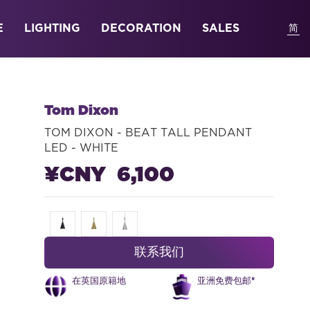
E
LIGHTING
DECORATION
SALES
Tom Dixon
TOM DIXON - BEAT TALL PENDANT
LED - WHITE
¥CNY 6,100
联系我们
在英国原籍地
亚洲免费包邮*