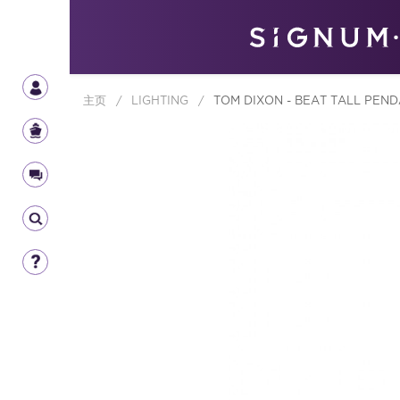
主页
/
LIGHTING
/
TOM DIXON - BEAT TALL PEND