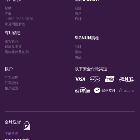
幫助
關於
客服
消息
+853 2856 3576
店鋪
常見問題解答
有用信息
SIGNUM購物
送貨資訊
退款及退貨
品牌
購物條件及細則
龐物
綴品
帳戶
以下安全付款渠道
訂單狀態
訂單記錄
帳戶設置
全球送貨
了解更多