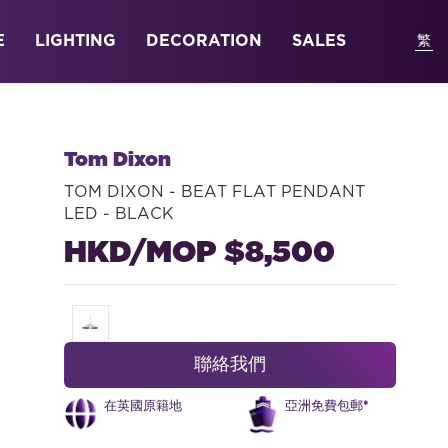
E
LIGHTING
DECORATION
SALES
Tom Dixon
TOM DIXON - BEAT FLAT PENDANT
LED - BLACK
HKD/MOP $8,500
聯絡我們
在英國原籍地
亞洲免費包郵*