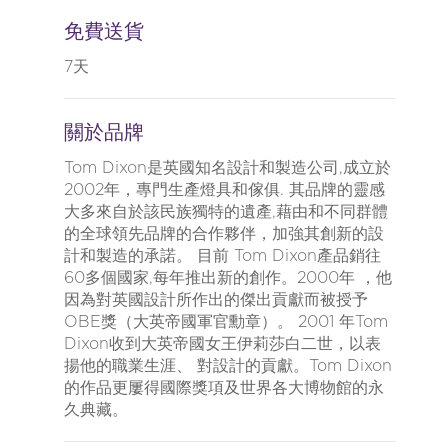
免費送貨
7天
關於品牌
Tom Dixon是英國知名設計和製造公司,成立於
2002年，專門生產燈具和傢俱. 其品牌的靈感
大多來自於該民族獨特的遺產,藉由和不同群體
的全球領先品牌的合作夥伴，加強其創新的設
計和製造的承諾。 目前 Tom Dixon產品銷往
60多個國家,每年推出新的創作。2000年 ，他
因為對英國設計所作出的傑出貢獻而被授予
OBE獎（大英帝國軍官勳章）。 2001 年Tom
Dixon收到大英帝國女王伊莉莎白二世，以表
揚他的職業生涯、 對設計的貢獻。Tom Dixon
的作品更屢得國際獎項及世界各大博物館的永
久典藏。