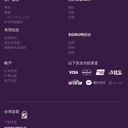
幫助
關於
客服
消息
+853 2856 3576
店鋪
常見問題解答
有用信息
SIGNUM購物
送貨資訊
退款及退貨
品牌
購物條件及細則
龐物
綴品
帳戶
以下安全付款渠道
訂單狀態
訂單記錄
帳戶設置
全球送貨
了解更多