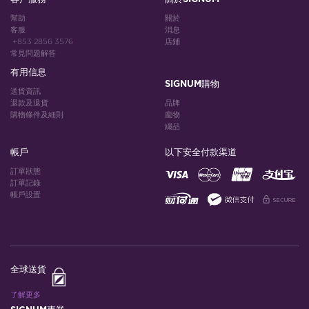
幫助
關於
客服
消息
+853 2856 3576
店鋪
常見問題解答
有用信息
SIGNUM購物
送貨資訊
退款及退貨
品牌
購物條件及細則
龐物
綴品
帳戶
以下安全付款渠道
訂單狀態
訂單記錄
帳戶設置
全球送貨
了解更多