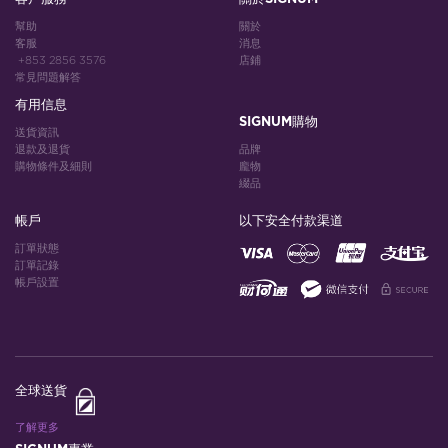
幫助
關於
客服
消息
+853 2856 3576
店鋪
常見問題解答
有用信息
SIGNUM購物
送貨資訊
退款及退貨
品牌
購物條件及細則
龐物
綴品
帳戶
以下安全付款渠道
訂單狀態
訂單記錄
帳戶設置
全球送貨
了解更多