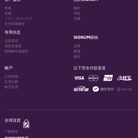
幫助
關於
客服
消息
+853 2856 3576
店鋪
常見問題解答
有用信息
SIGNUM購物
送貨資訊
退款及退貨
品牌
購物條件及細則
龐物
綴品
帳戶
以下安全付款渠道
訂單狀態
訂單記錄
帳戶設置
全球送貨
了解更多