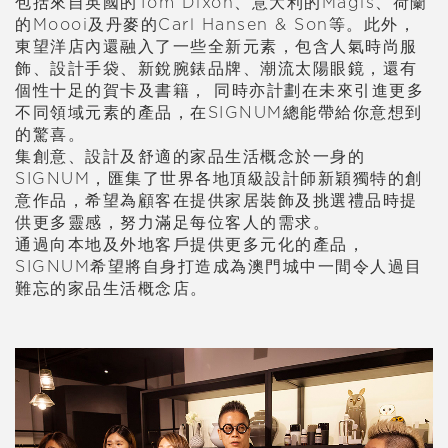
包括來自英國的Tom Dixon、意大利的Magis、荷蘭
的Moooi及丹麥的Carl Hansen & Son等。此外，
東望洋店內還融入了一些全新元素，包含人氣時尚服
飾、設計手袋、新銳腕錶品牌、潮流太陽眼鏡，還有
個性十足的賀卡及書籍， 同時亦計劃在未來引進更多
不同領域元素的產品，在SIGNUM總能帶給你意想到
的驚喜。
集創意、設計及舒適的家品生活概念於一身的
SIGNUM，匯集了世界各地頂級設計師新穎獨特的創
意作品，希望為顧客在提供家居裝飾及挑選禮品時提
供更多靈感，努力滿足每位客人的需求。
通過向本地及外地客戶提供更多元化的產品，
SIGNUM希望將自身打造成為澳門城中一間令人過目
難忘的家品生活概念店。