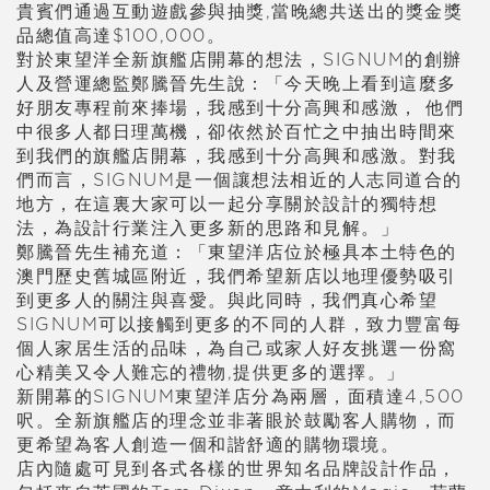
貴賓們通過互動遊戲參與抽獎,當晚總共送出的獎金獎
品總值高達$100,000。
對於東望洋全新旗艦店開幕的想法，SIGNUM的創辦
人及營運總監鄭騰晉先生說：「今天晚上看到這麼多
好朋友專程前來捧場，我感到十分高興和感激， 他們
中很多人都日理萬機，卻依然於百忙之中抽出時間來
到我們的旗艦店開幕，我感到十分高興和感激。對我
們而言，SIGNUM是一個讓想法相近的人志同道合的
地方，在這裏大家可以一起分享關於設計的獨特想
法，為設計行業注入更多新的思路和見解。」
鄭騰晉先生補充道：「東望洋店位於極具本土特色的
澳門歷史舊城區附近，我們希望新店以地理優勢吸引
到更多人的關注與喜愛。與此同時，我們真心希望
SIGNUM可以接觸到更多的不同的人群，致力豐富每
個人家居生活的品味，為自己或家人好友挑選一份窩
心精美又令人難忘的禮物,提供更多的選擇。」
新開幕的SIGNUM東望洋店分為兩層，面積達4,500
呎。全新旗艦店的理念並非著眼於鼓勵客人購物，而
更希望為客人創造一個和諧舒適的購物環境。
店內隨處可見到各式各樣的世界知名品牌設計作品，