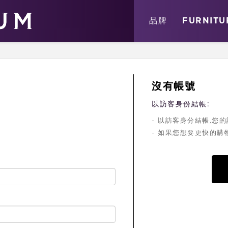
關於
消息
店鋪
品牌
FURNITU
沒有帳號
以訪客身份結帳:
- 以訪客身分結帳,
- 如果您想要更快的購