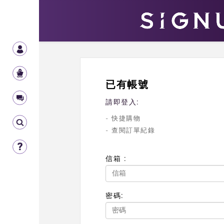
已有帳號
請即登入:
- 快捷購物
- 查閱訂單紀錄
信箱 :
密碼: