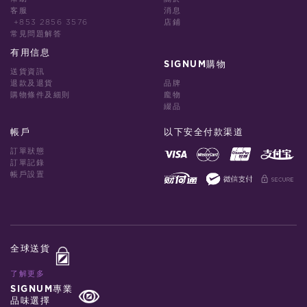
客服
消息
+853 2856 3576
店鋪
常見問題解答
有用信息
SIGNUM購物
送貨資訊
退款及退貨
品牌
購物條件及細則
龐物
綴品
帳戶
以下安全付款渠道
訂單狀態
訂單記錄
帳戶設置
全球送貨
了解更多
SIGNUM專業
品味選擇