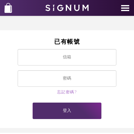
已有帳號
忘記密碼?
登入