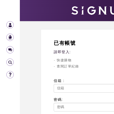
已有帳號
請即登入:
- 快捷購物
- 查閱訂單紀錄
信箱 :
密碼: