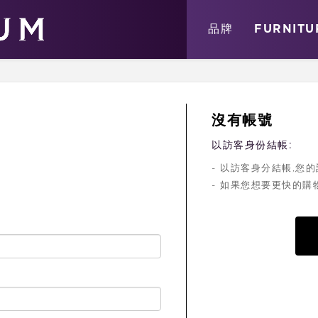
關於
消息
店鋪
品牌
FURNITU
沒有帳號
以訪客身份結帳:
- 以訪客身分結帳,
- 如果您想要更快的購