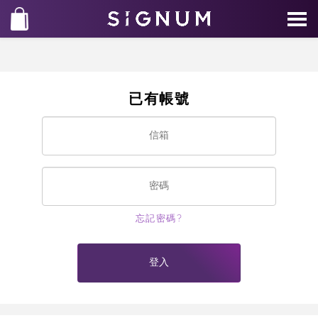
已有帳號
忘記密碼?
登入