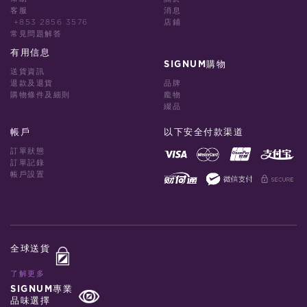
客服
消息
+853 2856 3576
店鋪
常見問題解答
有用信息
SIGNUM購物
送貨資訊
退款及退貨
品牌
購物條件及細則
龐物
綴品
帳戶
以下安全付款渠道
訂單狀態
訂單記錄
帳戶設置
全球送貨
了解更多
SIGNUM專業
品味選擇