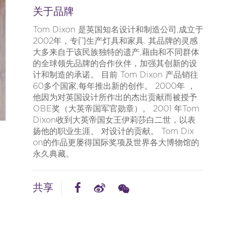
关于品牌
Tom Dix​​on 是英国知名设计和制造公司,成立于
2002年，专门生产灯具和家具. 其品牌的灵感
大多来自于该民族独特的遗产,藉由和不同群体
的全球领先品牌的合作伙伴，加强其创新的设
计和制造的承诺。 目前 Tom Dix​​on 产品销往
60多个国家,每年推出新的创作。 2000年 ，
他因为对英国设计所作出的杰出贡献而被授予
OBE奖（大英帝国军官勋章）。 2001 年Tom
Dix​​on收到大英帝国女王伊莉莎白二世，以表
扬他的职业生涯、 对设计的贡献。 Tom Dix​​
on的作品更屡得国际奖项及世界各大博物馆的
永久典藏。
共享