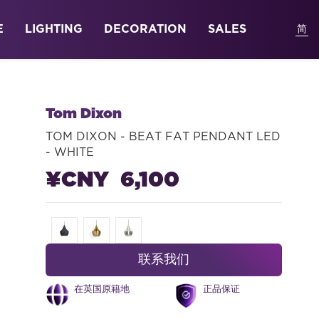
E
LIGHTING
DECORATION
SALES
Tom Dixon
TOM DIXON - BEAT FAT PENDANT LED
- WHITE
¥CNY 6,100
联系我们
在英国原籍地
正品保证