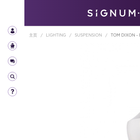
主页
/
LIGHTING
/
SUSPENSION
/
TOM DIXON -