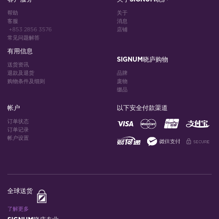
帮助
关于
客服
消息
+853 2856 3576
店铺
常见问题解答
有用信息
SIGNUM晓庐购物
送货资讯
退款及退货
品牌
购物条件及细则
庞物
缀品
帐户
以下安全付款渠道
订单状态
订单记录
帐户设置
全球送货
了解更多