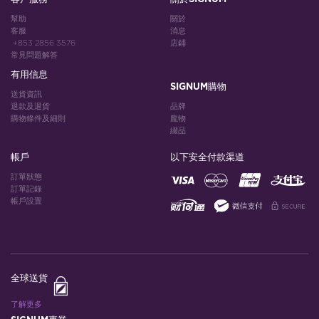
幫助
關於
客服
消息
+853 2856 3576
店鋪
常見問題解答
有用信息
SIGNUM購物
送貨資訊
退款及退貨
品牌
購物條件及細則
龐物
綴品
帳戶
以下安全付款渠道
訂單狀態
訂單記錄
帳戶設置
全球送貨
了解更多