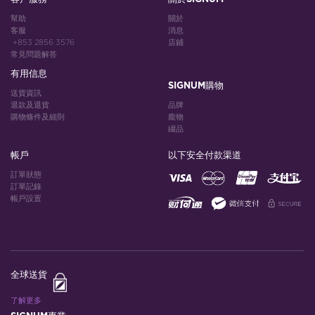
幫助
關於
客服
消息
+853 2856 3576
店鋪
常見問題解答
有用信息
SIGNUM購物
送貨資訊
退款及退貨
品牌
購物條件及細則
龐物
綴品
帳戶
以下安全付款渠道
訂單狀態
訂單記錄
帳戶設置
全球送貨
了解更多