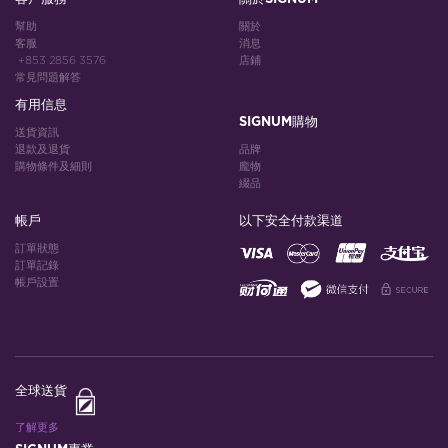
幫助
關於
客服
消息
+853 2856 3576
店鋪
常見問題解答
有用信息
SIGNUM購物
送貨資訊
退款及退貨
品牌
購物條件及細則
龐物
綴品
帳戶
以下安全付款渠道
訂單狀態
訂單記錄
帳戶設置
全球送貨
了解更多