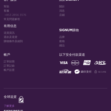
幫助
關於
客服
消息
+853 2856 3576
店鋪
常見問題解答
有用信息
SIGNUM購物
送貨資訊
退款及退貨
品牌
購物條件及細則
龐物
綴品
帳戶
以下安全付款渠道
訂單狀態
訂單記錄
帳戶設置
全球送貨
了解更多