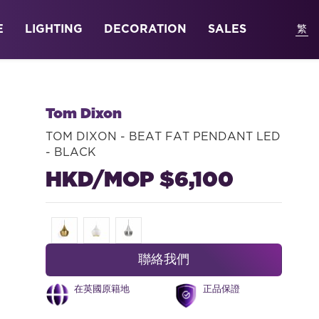
E
LIGHTING
DECORATION
SALES
Tom Dixon
TOM DIXON - BEAT FAT PENDANT LED
- BLACK
HKD/MOP $6,100
聯絡我們
在英國原籍地
正品保證