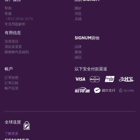
幫助
關於
客服
消息
+853 2856 3576
店鋪
常見問題解答
有用信息
SIGNUM購物
送貨資訊
退款及退貨
品牌
購物條件及細則
龐物
綴品
帳戶
以下安全付款渠道
訂單狀態
訂單記錄
帳戶設置
全球送貨
了解更多