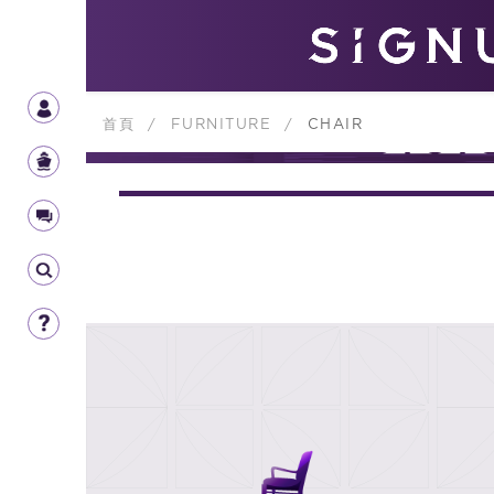
首頁
/
FURNITURE
/
CHAIR
FURNIT