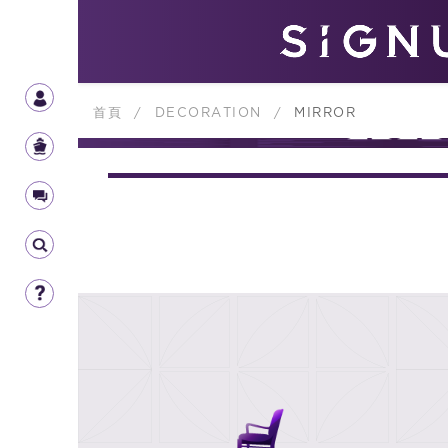
首頁
/
DECORATION
/
MIRROR
DECOR