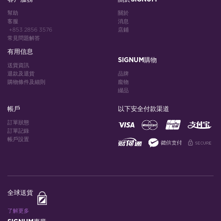
幫助
關於
客服
消息
+853 2856 3576
店鋪
常見問題解答
有用信息
SIGNUM購物
送貨資訊
退款及退貨
品牌
購物條件及細則
龐物
綴品
帳戶
以下安全付款渠道
訂單狀態
訂單記錄
帳戶設置
全球送貨
了解更多