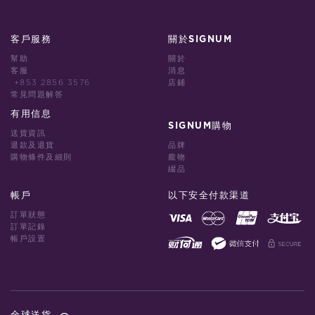
客戶服務
關於SIGNUM
幫助
關於
客服
消息
+853 2856 3576
店鋪
常見問題解答
有用信息
SIGNUM購物
送貨資訊
退款及退貨
品牌
購物條件及細則
龐物
綴品
帳戶
以下安全付款渠道
訂單狀態
訂單記錄
帳戶設置