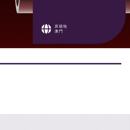
原籍地
澳門