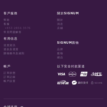
客戶服務
關於SIGNUM
幫助
關於
客服
消息
+853 2856 3576
店鋪
常見問題解答
有用信息
SIGNUM購物
送貨資訊
退款及退貨
品牌
購物條件及細則
龐物
綴品
帳戶
以下安全付款渠道
訂單狀態
訂單記錄
帳戶設置